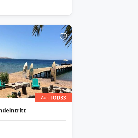
JOD33
Aus
ndeintritt