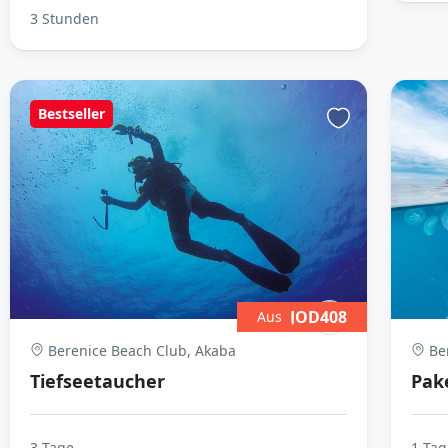
3 Stunden
Bestseller
JOD408
Aus
Berenice Beach Club, Akaba
Ber
Tiefseetaucher
Pak
3 Tage
1 Tag