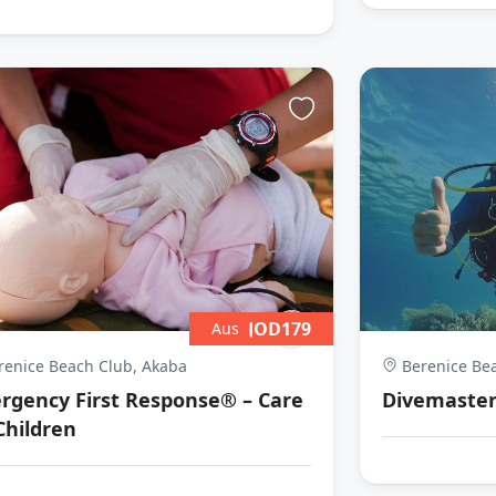
JOD179
Aus
enice Beach Club, Akaba
Berenice Bea
rgency First Response® – Care
Divemaste
Children