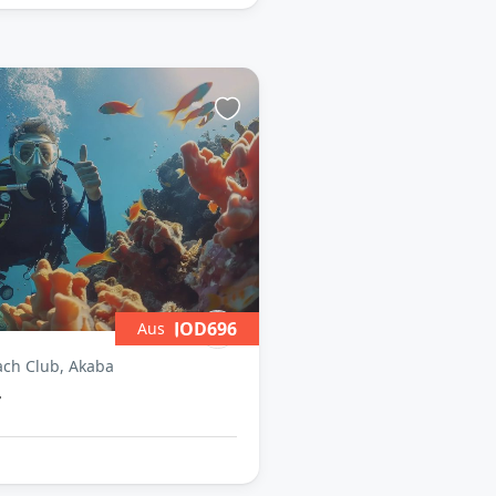
JOD696
Aus
ch Club, Akaba
r