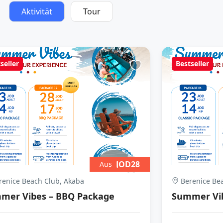
Aktivität
Tour
seller
Bestseller
JOD28
Aus
enice Beach Club, Akaba
Berenice Bea
mer Vibes – BBQ Package
Summer Vib