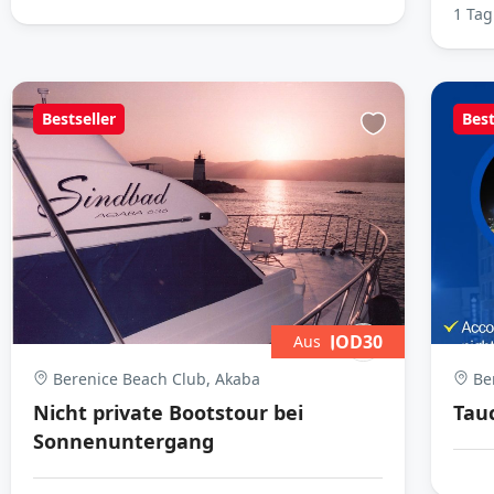
1 Tag
Bestseller
Best
JOD30
Aus
Berenice Beach Club, Akaba
Ber
Nicht private Bootstour bei
Tau
Sonnenuntergang