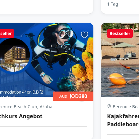
1 Tag
seller
Bestseller
JOD380
Aus
enice Beach Club, Akaba
Berenice Bea
chkurs Angebot
Kajakfahre
Paddleboar