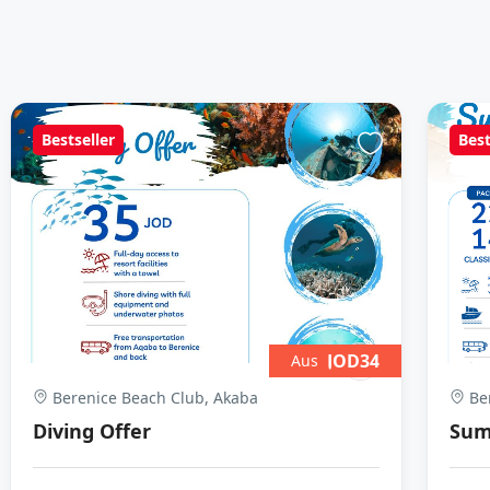
Bestseller
Best
JOD34
Aus
Berenice Beach Club, Akaba
Ber
Diving Offer
Sum