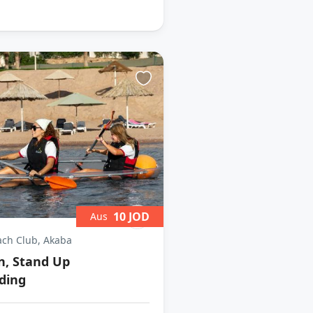
10 JOD
Aus
ch Club, Akaba
n, Stand Up
ding