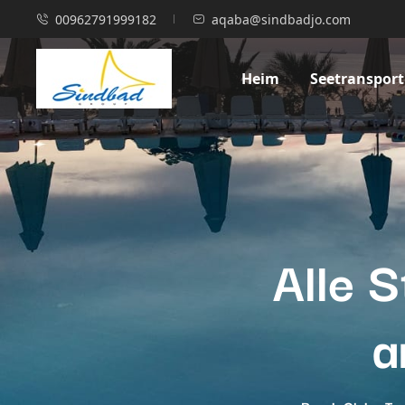
00962791999182
aqaba@sindbadjo.com
Heim
Seetransport
Alle S
a