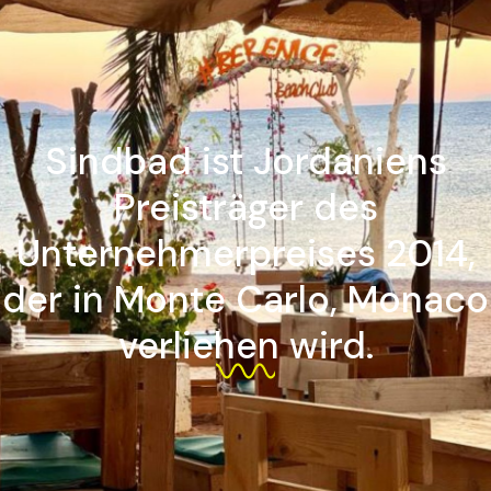
Sindbad ist Jordaniens
Preisträger des
Unternehmerpreises 2014,
der in Monte Carlo, Monaco
verliehen wird.