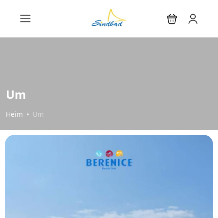
Um
Heim
Um