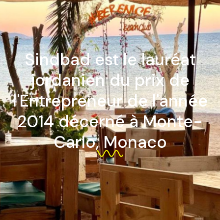
Sindbad est le lauréat
jordanien du prix de
l'Entrepreneur de l'année
2014 décerné à Monte-
Carlo, Monaco