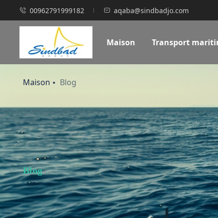
00962791999182
aqaba@sindbadjo.com
Maison
Transport marit
Maison
Blog
Blog