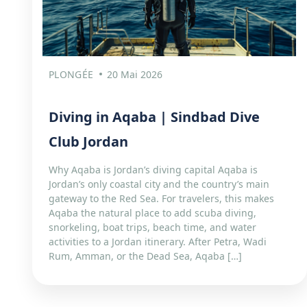
PLONGÉE
20 Mai 2026
Diving in Aqaba | Sindbad Dive
Club Jordan
Why Aqaba is Jordan’s diving capital Aqaba is
Jordan’s only coastal city and the country’s main
gateway to the Red Sea. For travelers, this makes
Aqaba the natural place to add scuba diving,
snorkeling, boat trips, beach time, and water
activities to a Jordan itinerary. After Petra, Wadi
Rum, Amman, or the Dead Sea, Aqaba […]