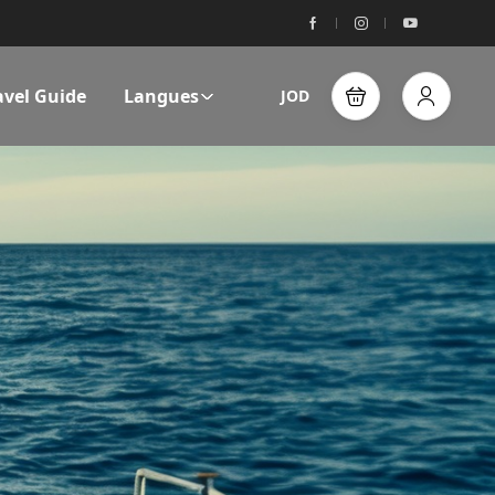
avel Guide
Langues
JOD