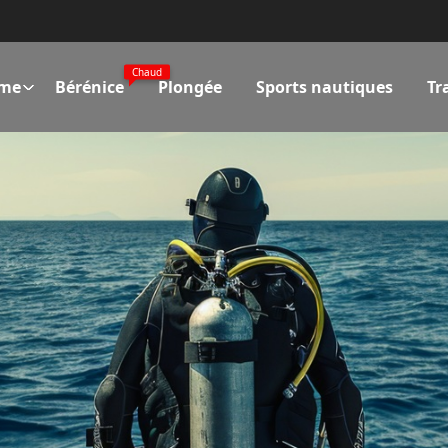
Chaud
ime
Bérénice
Plongée
Sports nautiques
Tr