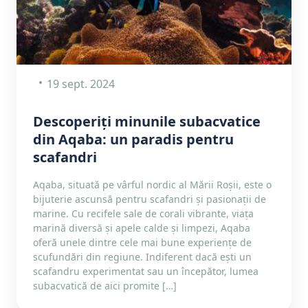
19 sept. 2024
Descoperiți minunile subacvatice
din Aqaba: un paradis pentru
scafandri
Aqaba, situată pe vârful nordic al Mării Roșii, este o
bijuterie ascunsă pentru scafandri și pasionații de
marine. Cu recifele sale de corali vibrante, viața
marină diversă și apele calde și limpezi, Aqaba
oferă unele dintre cele mai bune experiențe de
scufundări din regiune. Indiferent dacă ești un
scafandru experimentat sau un începător, lumea
subacvatică de aici promite […]