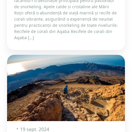
făcându-l o destinație principală pentru pasionații
de snorkeling. Apele calde și cristaline ale Mării
Roșii oferă o abundență de viață marină și recife de
corali vibrante, asigurând o experiență de neuitat
pentru practicanții de snorkeling de toate nivelurile.
Recifele de corali din Aqaba Recifele de corali din
Aqaba […]
19 sept. 2024