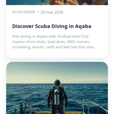
SCUFUNDĂRI
20 mai 2026
Discover Scuba Diving in Aqaba
Plan diving in Aqaba with Sindbad Dive Club.
Explore shore dives, boat dives, PADI courses,
snorkeling, wrecks, reefs and Red Sea dive sites.