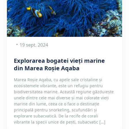
19 sept. 2024
Explorarea bogatei vieți marine
din Marea Roșie Aqaba
Marea Roșie Aqaba, cu apele sale cristaline și
ecosistemele vibrante, este un refugiu pentru
biodiversitatea marine. Această regiune găzduiește
unele dintre cele mai diverse și mai colorate vieți
marine din lume, ceea ce o face o destinație
principală pentru snorkeling, scufundări și
explorare subacvatică. De la recife de corali
vibrante la specii unice de pești, subacvatic […]