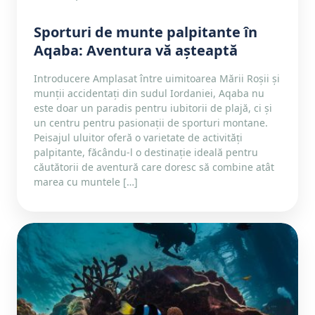
Sporturi de munte palpitante în
Aqaba: Aventura vă așteaptă
Introducere Amplasat între uimitoarea Mării Roșii și
munții accidentați din sudul Iordaniei, Aqaba nu
este doar un paradis pentru iubitorii de plajă, ci și
un centru pentru pasionații de sporturi montane.
Peisajul uluitor oferă o varietate de activități
palpitante, făcându-l o destinație ideală pentru
căutătorii de aventură care doresc să combine atât
marea cu muntele […]