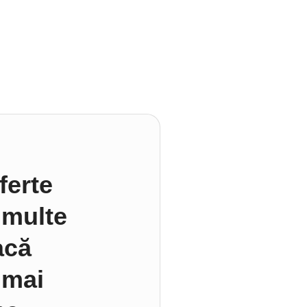
ferte
 multe
acă
 mai