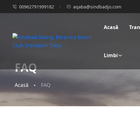
00962791999182
aqaba@sindbadjo.com
Acasă
Tra
Limbi
FAQ
Acasă
FAQ