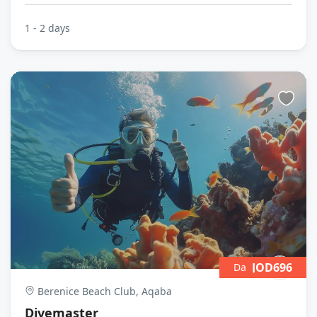
1 - 2 days
JOD696
Da
Berenice Beach Club, Aqaba
Divemaster