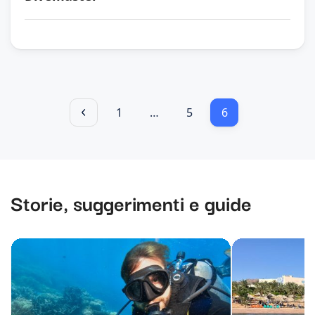
1
…
5
6
Storie, suggerimenti e guide