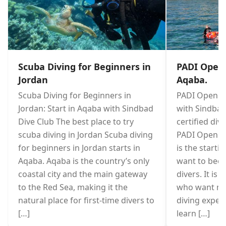
Scuba Diving for Beginners in
PADI Open
Jordan
Aqaba.
Scuba Diving for Beginners in
PADI Open W
Jordan: Start in Aqaba with Sindbad
with Sindbad
Dive Club The best place to try
certified div
scuba diving in Jordan Scuba diving
PADI Open W
for beginners in Jordan starts in
is the starti
Aqaba. Aqaba is the country’s only
want to beco
coastal city and the main gateway
divers. It is
to the Red Sea, making it the
who want mo
natural place for first-time divers to
diving exper
[…]
learn […]