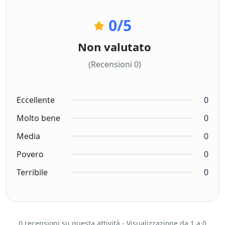
0
/5
Non valutato
(Recensioni 0)
Eccellente
0
Molto bene
0
Media
0
Povero
0
Terribile
0
0 recensioni su questa attività - Visualizzazione da 1 a 0