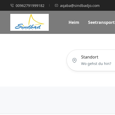
00962791999182
aqaba@sindbadjo.com
Heim
Seetransport
Standort