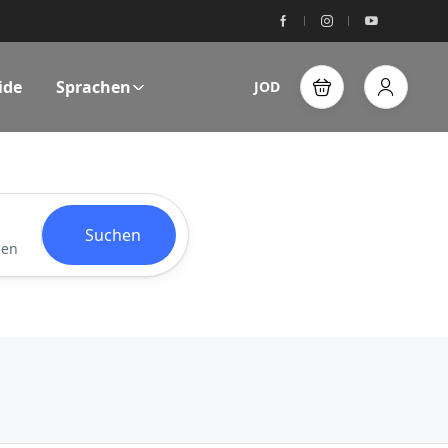
ide
Sprachen
JOD
Suchen
gen