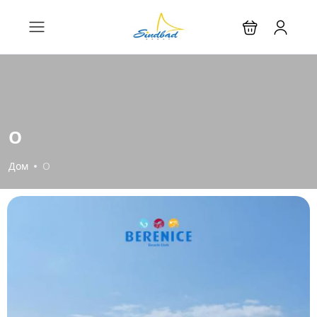
О
Дом
О