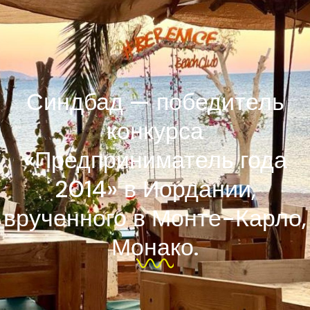
Синдбад — победитель
конкурса
«Предприниматель года
2014» в Иордании,
врученного в Монте-Карло,
Монако.