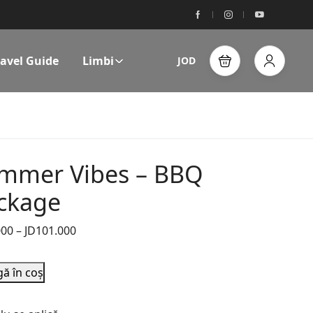
ravel Guide
Limbi
JOD
mmer Vibes – BBQ
ckage
000
–
JD
101.000
ă în coș