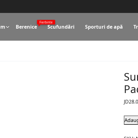
Fierbinte
im
Berenice
Scufundări
Sporturi de apă
T
Su
Pa
JD
28.
Adaug