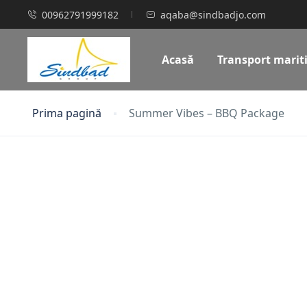
00962791999182
aqaba@sindbadjo.com
Acasă
Transport marit
Prima pagină
Summer Vibes – BBQ Package