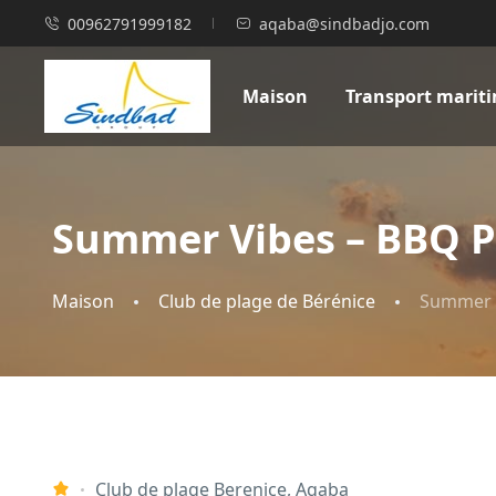
00962791999182
aqaba@sindbadjo.com
Maison
Transport marit
Summer Vibes – BBQ 
Maison
Club de plage de Bérénice
Summer 
Club de plage Berenice, Aqaba