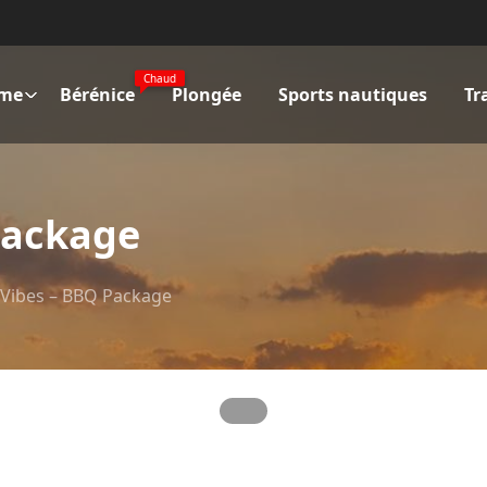
Chaud
ime
Bérénice
Plongée
Sports nautiques
Tr
Package
Vibes – BBQ Package