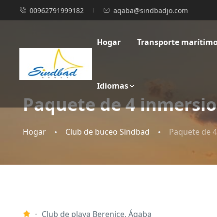
00962791999182
aqaba@sindbadjo.com
Hogar
Transporte marítim
Idiomas
Paquete de 4 inmersio
Hogar
Club de buceo Sindbad
Paquete de 4
Club de playa Berenice, Áqaba