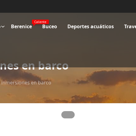
Caliente
o
Berenice
Buceo
Deportes acuáticos
Trav
nes en barco
 inmersiones en barco