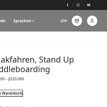
ide
Sprachen
JOD
jakfahren, Stand Up
ddleboarding
000
–
JD
20.000
n Warenkorb