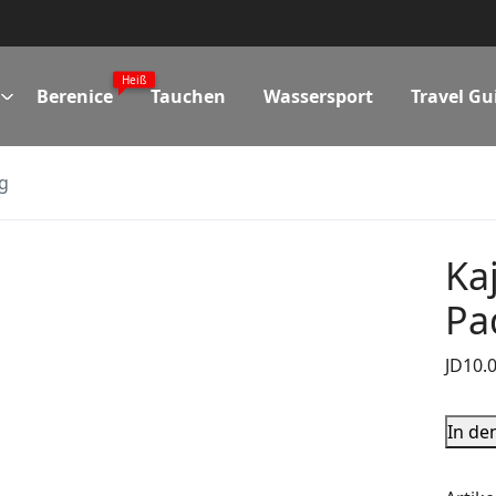
Heiß
Berenice
Tauchen
Wassersport
Travel Gu
g
Ka
Pa
JD
10.
In de