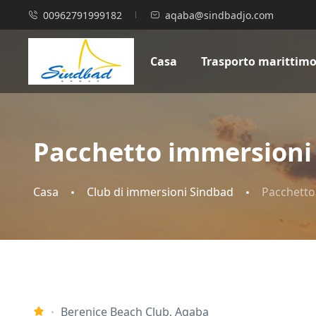
00962791999182
aqaba@sindbadjo.com
Casa
Trasporto marittim
Pacchetto immersioni 4
Casa
Club di immersioni Sindbad
Pacchetto 
Berenice Beach Club, Aqaba