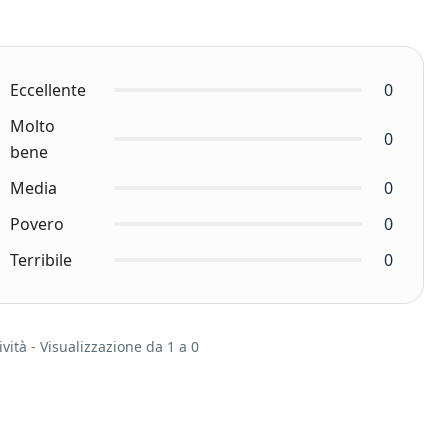
Eccellente
0
Molto
0
bene
Media
0
Povero
0
Terribile
0
vità - Visualizzazione da 1 a 0